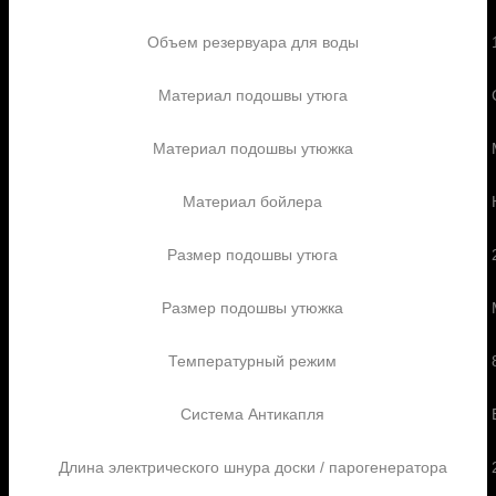
Объем резервуара для воды
Материал подошвы утюга
Материал подошвы утюжка
Материал бойлера
Размер подошвы утюга
Размер подошвы утюжка
Температурный режим
Система Антикапля
Длина электрического шнура доски / парогенератора