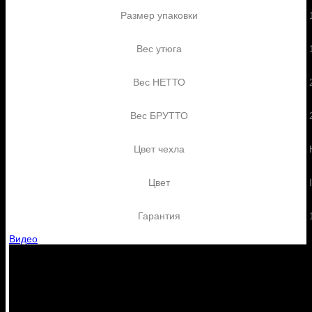
Размер упаковки
Вес утюга
Вес НЕТТО
Вес БРУТТО
Цвет чехла
Цвет
Гарантия
Видео