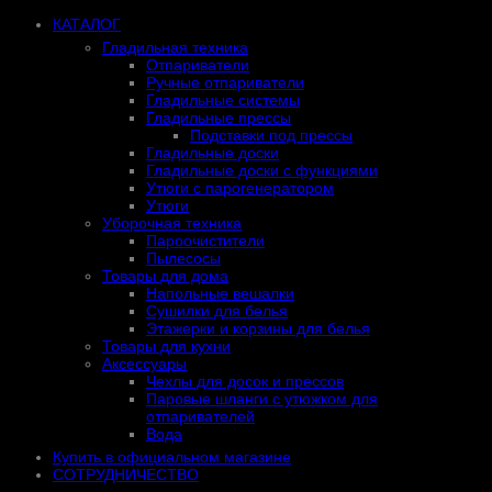
КАТАЛОГ
Гладильная техника
Отпариватели
Ручные отпариватели
Гладильные системы
Гладильные прессы
Подставки под прессы
Гладильные доски
Гладильные доски с функциями
Утюги с парогенератором
Утюги
Уборочная техника
Пароочистители
Пылесосы
Товары для дома
Напольные вешалки
Сушилки для белья
Этажерки и корзины для белья
Товары для кухни
Аксессуары
Чехлы для досок и прессов
Паровые шланги с утюжком для
отпаривателей
Вода
Купить в официальном магазине
СОТРУДНИЧЕСТВО