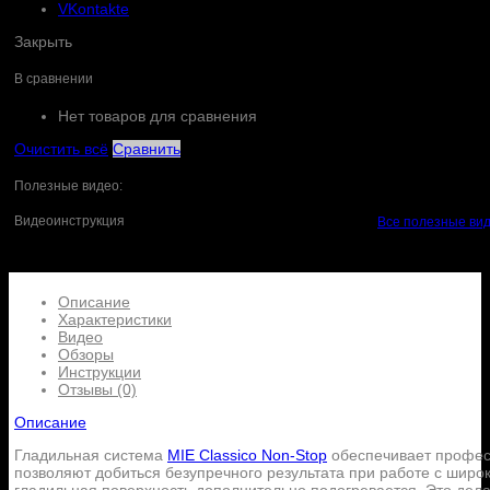
VKontakte
Закрыть
В сравнении
Нет товаров для сравнения
Очистить всё
Сравнить
Полезные видео:
Видеоинструкция
Все полезные ви
Описание
Характеристики
Видео
Обзоры
Инструкции
Отзывы (0)
Описание
Гладильная система
MIE Classico Non-Stop
обеспечивает профес
позволяют добиться безупречного результата при работе с широ
гладильная поверхность дополнительно подогревается. Это дела