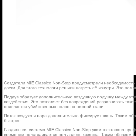
Создатели MIE Classico Non-Stop предусмотрели необходимость 
доски. Для этого технологи решили нагреть её изнутри. Это помо
Поддув образует дополнительную воздушную подушку между утюг
воздействия. Это позволяет без повреждений разравнивать такие 
появляется убийственных полос на нежной ткани.
Поток воздуха и пара дополнительно фиксирует ткань. Таким обр
быстрее.
Гладильная система MIE Classico Non-Stop укомплектована про
временем подстраивается под ладонь хозяина. Таким образом гл