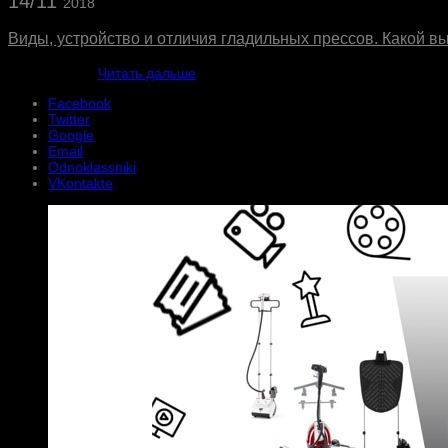
14/11
2018
Виды, устройство и отличия гладильных прессов. Какой в
Читать дальше
Facebook
Twitter
Google
Email
Odnoklassniki
VKontakte