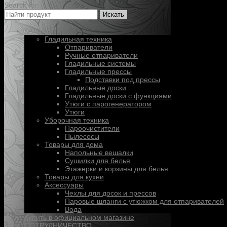
Search for:
Искать
КАТАЛОГ
Гладильная техника
Отпариватели
Ручные отпариватели
Гладильные системы
Гладильные прессы
Подставки под прессы
Гладильные доски
Гладильные доски с функциями
Утюги с парогенератором
Утюги
Уборочная техника
Пароочистители
Пылесосы
Товары для дома
Напольные вешалки
Сушилки для белья
Этажерки и корзины для белья
Товары для кухни
Аксессуары
Чехлы для досок и прессов
Паровые шланги с утюжком для отпаривателей
Вода
Купить в официальном магазине
СОТРУДНИЧЕСТВО