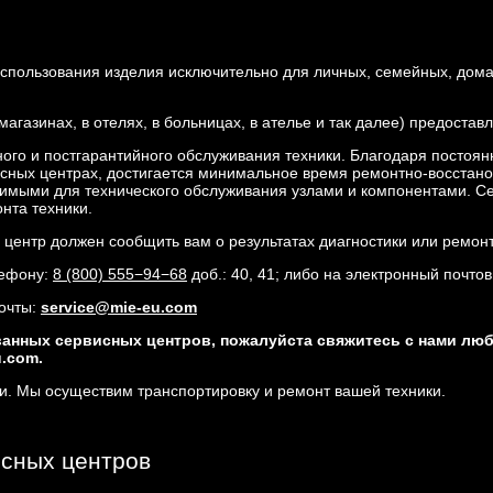
 использования изделия исключительно для личных, семейных, дом
магазинах, в отелях, в больницах, в ателье и так далее) предостав
ого и постгарантийного обслуживания техники. Благодаря постоя
исных центрах, достигается минимальное время ремонтно-восстан
димыми для технического обслуживания узлами и компонентами. 
нта техники.
 центр должен сообщить вам о результатах диагностики или ремонт
лефону:
8 (800) 555−94−68
доб.: 40, 41; либо на электронный почто
почты:
service@mie-eu.com
анных сервисных центров, пожалуйста свяжитесь с нами любы
u.com.
и. Мы осуществим транспортировку и ремонт вашей техники.
исных центров