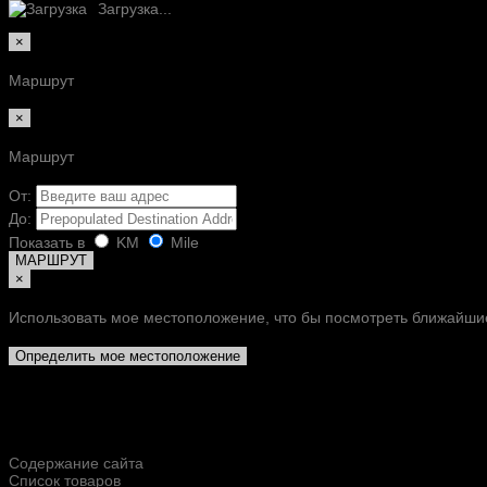
Загрузка...
×
Маршрут
×
Маршрут
От:
До:
Показать в
KM
Mile
МАРШРУТ
×
Использовать мое местоположение, что бы посмотреть ближайши
Определить мое местоположение
Содержание сайта
Список товаров