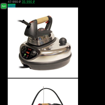
47 990
₽
35 990
₽
-33%
Хит