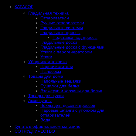
КАТАЛОГ
Гладильная техника
Отпариватели
Ручные отпариватели
Гладильные системы
Гладильные прессы
Подставки под прессы
Гладильные доски
Гладильные доски с функциями
Утюги с парогенератором
Утюги
Уборочная техника
Пароочистители
Пылесосы
Товары для дома
Напольные вешалки
Сушилки для белья
Этажерки и корзины для белья
Товары для кухни
Аксессуары
Чехлы для досок и прессов
Паровые шланги с утюжком для
отпаривателей
Вода
Купить в официальном магазине
СОТРУДНИЧЕСТВО