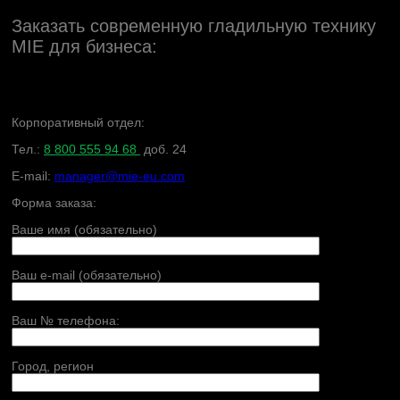
Заказать современную гладильную технику
MIE для бизнеса:
Корпоративный отдел:
Тел.:
8 800 555 94 68
доб. 24
E-mail:
manager@mie-eu.com
Форма заказа:
Ваше имя (обязательно)
Ваш e-mail (обязательно)
Ваш № телефона:
Город, регион