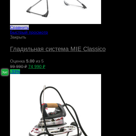
Сравнить
Быстрый просмотр
Закрыть
Гладильная система MIE Classico
Оценка
5.00
из 5
99 990
₽
74 990
₽
-33%
Хит