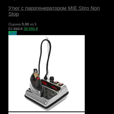
Утюг с парогенератором MIE Stiro Non
Stop
Оценка
5.00
из 5
57 890
₽
38 990
₽
-25%