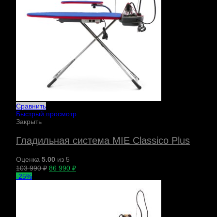
Сравнить
Быстрый просмотр
Закрыть
Гладильная система MIE Classico Plus
Оценка
5.00
из 5
103 990
₽
86 990
₽
-25%