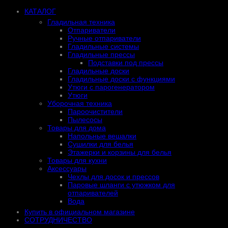
КАТАЛОГ
Гладильная техника
Отпариватели
Ручные отпариватели
Гладильные системы
Гладильные прессы
Подставки под прессы
Гладильные доски
Гладильные доски с функциями
Утюги с парогенератором
Утюги
Уборочная техника
Пароочистители
Пылесосы
Товары для дома
Напольные вешалки
Сушилки для белья
Этажерки и корзины для белья
Товары для кухни
Аксессуары
Чехлы для досок и прессов
Паровые шланги с утюжком для
отпаривателей
Вода
Купить в официальном магазине
СОТРУДНИЧЕСТВО