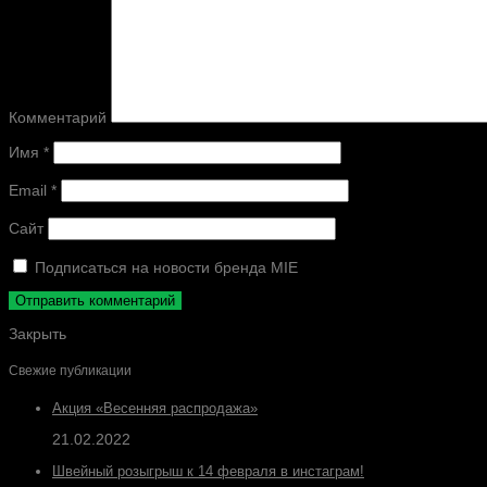
Комментарий
Имя
*
Email
*
Сайт
Подписаться на новости бренда MIE
Закрыть
Свежие публикации
Акция «Весенняя распродажа»
21.02.2022
Швейный розыгрыш к 14 февраля в инстаграм!