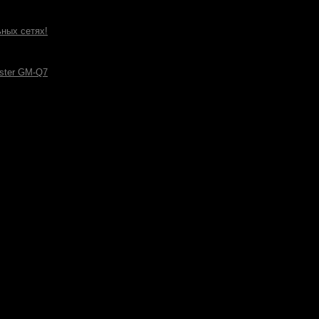
ных сетях!
ster GM-Q7