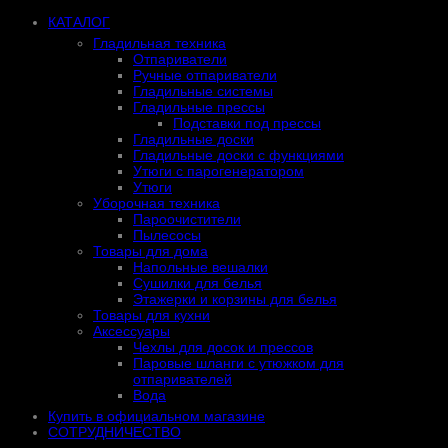
КАТАЛОГ
Гладильная техника
Отпариватели
Ручные отпариватели
Гладильные системы
Гладильные прессы
Подставки под прессы
Гладильные доски
Гладильные доски с функциями
Утюги с парогенератором
Утюги
Уборочная техника
Пароочистители
Пылесосы
Товары для дома
Напольные вешалки
Сушилки для белья
Этажерки и корзины для белья
Товары для кухни
Аксессуары
Чехлы для досок и прессов
Паровые шланги с утюжком для
отпаривателей
Вода
Купить в официальном магазине
СОТРУДНИЧЕСТВО