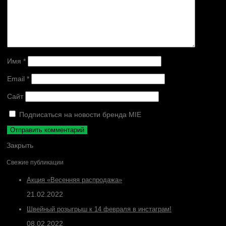
Имя
*
Email
*
Сайт
Подписаться на новости бренда MIE
Закрыть
Свежие публикации
Акция «Весенняя распродажа»
21.02.2022
Швейный розыгрыш к 14 февраля в инстаграм!
08.02.2022