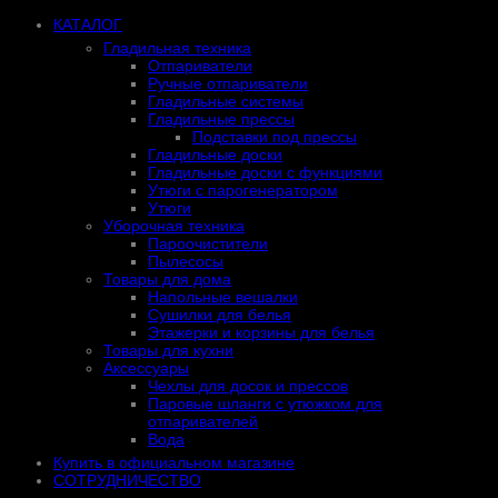
КАТАЛОГ
Гладильная техника
Отпариватели
Ручные отпариватели
Гладильные системы
Гладильные прессы
Подставки под прессы
Гладильные доски
Гладильные доски с функциями
Утюги с парогенератором
Утюги
Уборочная техника
Пароочистители
Пылесосы
Товары для дома
Напольные вешалки
Сушилки для белья
Этажерки и корзины для белья
Товары для кухни
Аксессуары
Чехлы для досок и прессов
Паровые шланги с утюжком для
отпаривателей
Вода
Купить в официальном магазине
СОТРУДНИЧЕСТВО