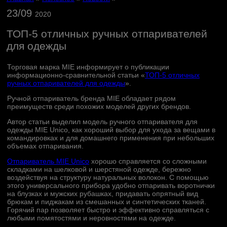
23/09
2020
ТОП-5 отличных ручных отпаривателей
для одежды
Торговая марка MIE информирует о публикации
информационно-сравнительной статьи «
ТОП-5 отличных
ручных отпаривателей для одежды
».
Ручной отпариватель бренда MIE обладает рядом
преимуществ среди похожих моделей других брендов.
Автор статьи выделил модель ручного отпаривателя для
одежды MIE Unico, как хороший выбор для ухода за вещами в
командировках и для домашнего применения при небольших
объемах отпаривания.
Отпариватель MIE Unico
хорошо справляется со сложными
складками на шелковой и шерстяной одежде, бережно
воздействуя на структуру натуральных волокон. С помощью
этого универсального прибора удобно отпаривать воротнички
на блузках и мужских рубашках, придавать опрятный вид
брюкам и пиджакам из смешанных и синтетических тканей.
Горячий пар позволяет быстро и эффективно справляться с
любыми помятостями и неровностями на одежде.