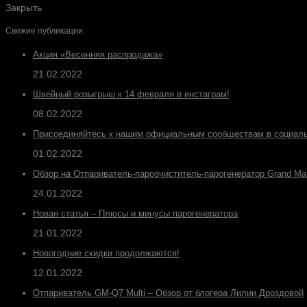
Закрыть
Свежие публикации
Акция «Весенняя распродажа»
21.02.2022
Швейный розыгрыш к 14 февраля в инстаграм!
08.02.2022
Присоединяйтесь к нашим официальным сообществам в социаль
01.02.2022
Обзор на Отпариватель-пароочиститель-парогенератор Grand Ma
24.01.2022
Новая статья – Плюсы и минусы парогенератора
21.01.2022
Новогодние скидки продолжаются!
12.01.2022
Отпариватель GM-Q7 Multi – Обзор от блогера Лилии Дроздовой