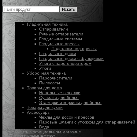
Search for:
Искать
КАТАЛОГ
Гладильная техника
Отпариватели
Ручные отпариватели
Гладильные системы
Гладильные прессы
Подставки под прессы
Гладильные доски
Гладильные доски с функциями
Утюги с парогенератором
Утюги
Уборочная техника
Пароочистители
Пылесосы
Товары для дома
Напольные вешалки
Сушилки для белья
Этажерки и корзины для белья
Товары для кухни
Аксессуары
Чехлы для досок и прессов
Паровые шланги с утюжком для отпаривателей
Вода
Купить в официальном магазине
СОТРУДНИЧЕСТВО