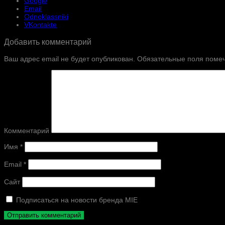
Google
Email
Odnoklassniki
VKontakte
Добавить комментарий
Ваш адрес email не будет опубликован.
Обязательные поля поме
Комментарий
Имя
*
Email
*
Сайт
Подписаться на новости бренда MIE