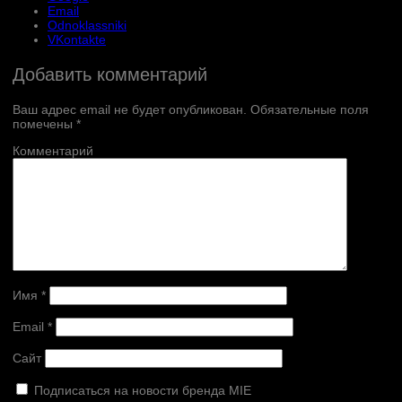
Email
Odnoklassniki
VKontakte
Добавить комментарий
Ваш адрес email не будет опубликован.
Обязательные поля
помечены
*
Комментарий
Имя
*
Email
*
Сайт
Подписаться на новости бренда MIE