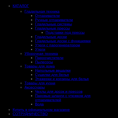
КАТАЛОГ
Гладильная техника
Отпариватели
Ручные отпариватели
Гладильные системы
Гладильные прессы
Подставки под прессы
Гладильные доски
Гладильные доски с функциями
Утюги с парогенератором
Утюги
Уборочная техника
Пароочистители
Пылесосы
Товары для дома
Напольные вешалки
Сушилки для белья
Этажерки и корзины для белья
Товары для кухни
Аксессуары
Чехлы для досок и прессов
Паровые шланги с утюжком для
отпаривателей
Вода
Купить в официальном магазине
СОТРУДНИЧЕСТВО