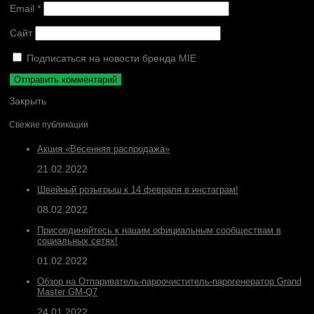
Email
*
Сайт
Подписаться на новости бренда MIE
Закрыть
Свежие публикации
Акция «Весенняя распродажа»
21.02.2022
Швейный розыгрыш к 14 февраля в инстаграм!
08.02.2022
Присоединяйтесь к нашим официальным сообществам в
социальных сетях!
01.02.2022
Обзор на Отпариватель-пароочиститель-парогенератор Grand
Master GM-Q7
24.01.2022