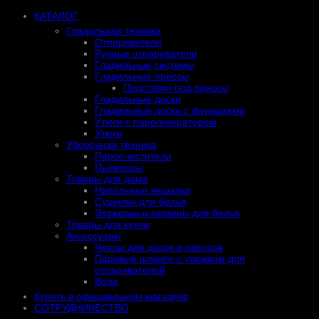
КАТАЛОГ
Гладильная техника
Отпариватели
Ручные отпариватели
Гладильные системы
Гладильные прессы
Подставки под прессы
Гладильные доски
Гладильные доски с функциями
Утюги с парогенератором
Утюги
Уборочная техника
Пароочистители
Пылесосы
Товары для дома
Напольные вешалки
Сушилки для белья
Этажерки и корзины для белья
Товары для кухни
Аксессуары
Чехлы для досок и прессов
Паровые шланги с утюжком для
отпаривателей
Вода
Купить в официальном магазине
СОТРУДНИЧЕСТВО