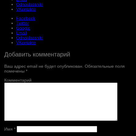
Odnoklassniki
VKontakte
Facebook
Twitter
Google
Email
Odnoklassniki
VKontakte
Добавить комментарий
Ваш адрес email не будет опубликован.
Обязательные поля
помечены
*
Комментарий
Имя
*