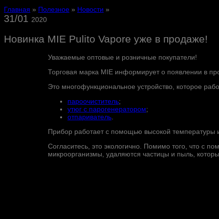
Главная
»
Полезное
»
Новости
»
31/01
2020
Новинка MIE Pulito Vapore уже в продаже!
Уважаемые оптовые и розничные покупатели!
Торговая марка MIE информирует о появлении в про
Это многофункциональное устройство, которое рабо
пароочиститель
;
утюг с парогенератором
;
отпариватель
.
Прибор работает с помощью высокой температуры и 
Согласитесь, это экологично. Помимо того, что с п
микроорганизмы, удаляются частицы и пыль, которы