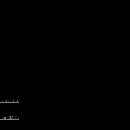
ных сетях!
ster GM-Q7