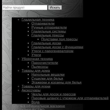
Search for:
Искать
КАТАЛОГ
Гладильная техника
Отпариватели
Ручные отпариватели
Гладильные системы
Гладильные прессы
Подставки под прессы
Гладильные доски
Гладильные доски с функциями
Утюги с парогенератором
Утюги
Уборочная техника
Пароочистители
Пылесосы
Товары для дома
Напольные вешалки
Сушилки для белья
Этажерки и корзины для белья
Товары для кухни
Аксессуары
Чехлы для досок и прессов
Паровые шланги с утюжком для отпаривателей
Вода
Купить в официальном магазине
СОТРУДНИЧЕСТВО