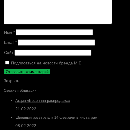
Имя
*
Email
*
Сайт
Подписаться на новости бренда MIE
Закрыть
Свежие публикации
Акция «Весенняя распродажа»
21.02.2022
Швейный розыгрыш к 14 февраля в инстаграм!
08.02.2022