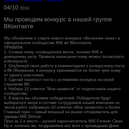
04/10
2016
Мы проводим конкурс в нашей группе
ВКонтакте
Мы объявляем о старте нового конкурса «Весеннее хокку» в
официальном сообществе MIE во ВКонтаакте.
ПРАВИЛА
1. Сочини хокку, посвященное весне, технике MIE и
домашнему уюту. Правила написания хокку можно посмотреть
в Интернете;
2. Опубликуй свою работу в комментариях к конкурсному посту
в ВК (Внимание, к конкурсу принимается не более трех хокку
от одного участника);
3. Сделай перепост поста с условиями конкурса на своей
страничке ВК;
4. Набери 10 отметок “Мне нравится” от подписчиков нашего
сообщества;
5. 8 марта мы объявим победителей. Победители будут
выбираться жюри в составе сотрудников нашей компании из
числа работ, набравших 10 отметок «Мне нравится» и более.
Главный приз – самый мощный на рынке отпариватель для
одежды MIE Deluxe.
Приз за 2-е место – ручной пароочиститель MIE Forever Clean
Ну и, конечно же, поздравляем вас всех с прошедшим Днем