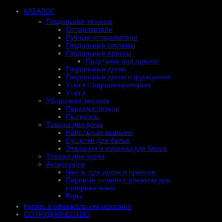
КАТАЛОГ
Гладильная техника
Отпариватели
Ручные отпариватели
Гладильные системы
Гладильные прессы
Подставки под прессы
Гладильные доски
Гладильные доски с функциями
Утюги с парогенератором
Утюги
Уборочная техника
Пароочистители
Пылесосы
Товары для дома
Напольные вешалки
Сушилки для белья
Этажерки и корзины для белья
Товары для кухни
Аксессуары
Чехлы для досок и прессов
Паровые шланги с утюжком для
отпаривателей
Вода
Купить в официальном магазине
СОТРУДНИЧЕСТВО