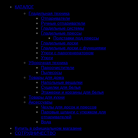
КАТАЛОГ
Гладильная техника
Отпариватели
Ручные отпариватели
Гладильные системы
Гладильные прессы
Подставки под прессы
Гладильные доски
Гладильные доски с функциями
Утюги с парогенератором
Утюги
Уборочная техника
Пароочистители
Пылесосы
Товары для дома
Напольные вешалки
Сушилки для белья
Этажерки и корзины для белья
Товары для кухни
Аксессуары
Чехлы для досок и прессов
Паровые шланги с утюжком для
отпаривателей
Вода
Купить в официальном магазине
СОТРУДНИЧЕСТВО