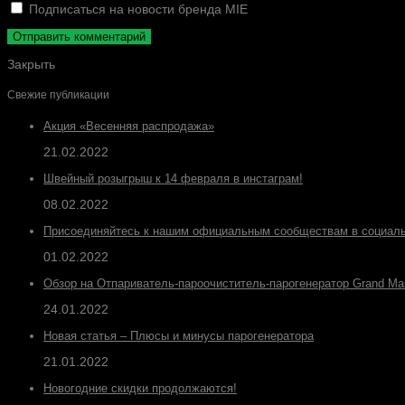
Подписаться на новости бренда MIE
Закрыть
Свежие публикации
Акция «Весенняя распродажа»
21.02.2022
Швейный розыгрыш к 14 февраля в инстаграм!
08.02.2022
Присоединяйтесь к нашим официальным сообществам в социаль
01.02.2022
Обзор на Отпариватель-пароочиститель-парогенератор Grand Ma
24.01.2022
Новая статья – Плюсы и минусы парогенератора
21.01.2022
Новогодние скидки продолжаются!