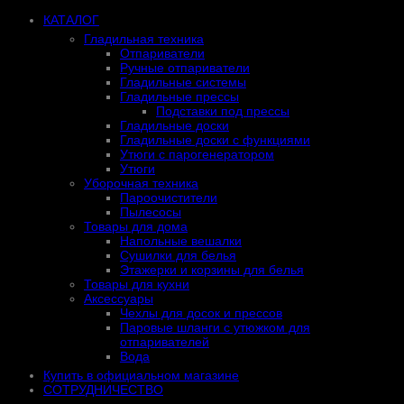
КАТАЛОГ
Гладильная техника
Отпариватели
Ручные отпариватели
Гладильные системы
Гладильные прессы
Подставки под прессы
Гладильные доски
Гладильные доски с функциями
Утюги с парогенератором
Утюги
Уборочная техника
Пароочистители
Пылесосы
Товары для дома
Напольные вешалки
Сушилки для белья
Этажерки и корзины для белья
Товары для кухни
Аксессуары
Чехлы для досок и прессов
Паровые шланги с утюжком для
отпаривателей
Вода
Купить в официальном магазине
СОТРУДНИЧЕСТВО