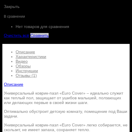
Закрыть
В сравнении
Нет товаров для сравнения
Очистить всё
Сравнить
Описание
Характеристики
Видео
Обзоры
Инструкции
Отзывы (1)
Описание
Универсальный коврик-пазл «Euro Cover» – идеально служит
как теплый пол, защищает от ушибов малышей, ползающих
или делающих первые в своей жизни шаги.
Оптимально обустроит детскую комнату, помещение под Ваши
задачи.
Универсальный коврик-пазл «Euro Cover» легко собирается, не
скользит, не имеет запаха, сохраняет тепло.