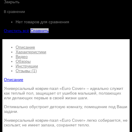
Закрыть
В сравнении
Нет товаров для сравнения
Очистить всё
Сравнить
Описание
Характеристики
Видео
Обзоры
Инструкции
Отзывы (1)
Описание
Универсальный коврик-пазл «Euro Cover» – идеально служит
как теплый пол, защищает от ушибов малышей, ползающих
или делающих первые в своей жизни шаги.
Оптимально обустроит детскую комнату, помещение под Ваши
задачи.
Универсальный коврик-пазл «Euro Cover» легко собирается, не
скользит, не имеет запаха, сохраняет тепло.