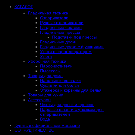
КАТАЛОГ
Гладильная техника
Отпариватели
Ручные отпариватели
Гладильные системы
Гладильные прессы
Подставки под прессы
Гладильные доски
Гладильные доски с функциями
Утюги с парогенератором
Утюги
Уборочная техника
Пароочистители
Пылесосы
Товары для дома
Напольные вешалки
Сушилки для белья
Этажерки и корзины для белья
Товары для кухни
Аксессуары
Чехлы для досок и прессов
Паровые шланги с утюжком для
отпаривателей
Вода
Купить в официальном магазине
СОТРУДНИЧЕСТВО