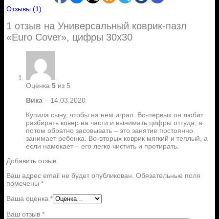
Отзывы (1)
1 отзыв на
Универсальный коврик-пазл
«Euro Cover», цифры 30х30
Оценка
5
из 5
Вика
–
14.03.2020
Купила сыну, чтобы на нем играл. Во-первых он любит
разбирать ковер на части и вынимать цифры оттуда, а
потом обратно засовывать – это занятие постоянно
занимает ребенка. Во-вторых коврик мягкий и теплый, а
если намокает – его легко чистить и протирать.
Добавить отзыв
Ваш адрес email не будет опубликован.
Обязательные поля
помечены
*
Ваша оценка
*
Ваш отзыв
*