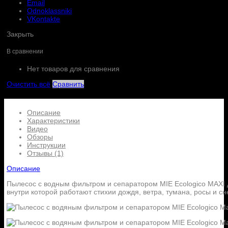
Email
Odnoklassniki
VKontakte
Закрыть
В сравнении
Нет товаров для сравнения
Очистить всё
Сравнить
Описание
Характеристики
Видео
Обзоры
Инструкции
Отзывы (1)
Описание
Пылесос с водным фильтром и сепаратором MIE Ecologico MAXI д
внутри которой работают стихии дождя, ветра, тумана, росы и сне