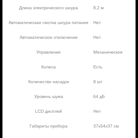
Длина электрического шнура
8,2 м
Автоматическая смотка шнура питания
Нет
Автоматическое отключение
Нет
Управление
Механическое
Колеса
Есть
Количество насадок
8 шт
Уровень шума
64 дБ
LCD дисплей
Нет
Габариты прибора
37х54х37 см