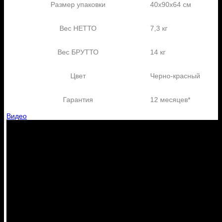
Размер упаковки
40х90х64 см
Вес НЕТТО
7,3 кг
Вес БРУТТО
14 кг
Цвет
Черно-красный
Гарантия
12 месяцев*
Видео