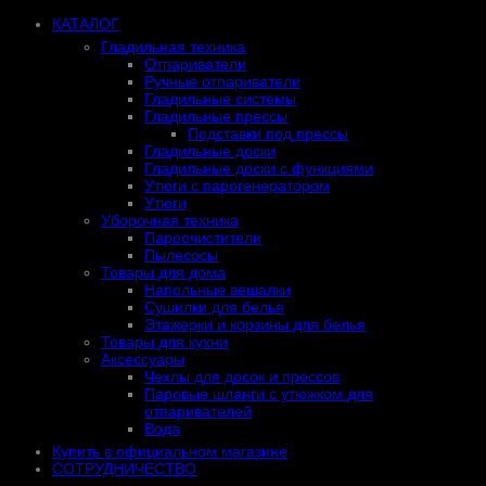
КАТАЛОГ
Гладильная техника
Отпариватели
Ручные отпариватели
Гладильные системы
Гладильные прессы
Подставки под прессы
Гладильные доски
Гладильные доски с функциями
Утюги с парогенератором
Утюги
Уборочная техника
Пароочистители
Пылесосы
Товары для дома
Напольные вешалки
Сушилки для белья
Этажерки и корзины для белья
Товары для кухни
Аксессуары
Чехлы для досок и прессов
Паровые шланги с утюжком для
отпаривателей
Вода
Купить в официальном магазине
СОТРУДНИЧЕСТВО